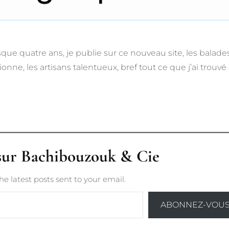
e quatre ans, je publie sur ce nouveau site, les balade
nne, les artisans talentueux, bref tout ce que j’ai trouvé
 sur Bachibouzouk & Cie
he latest posts sent to your email.
ABONNEZ-VOU