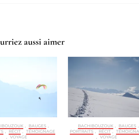
urriez aussi aimer
IBOUZOUK
,
BAUGES
,
BACHIBOUZOUK
,
BAUGES
,
TS
,
RÉCIT
,
TÉMOIGNAGE
PORTRAITS
,
RÉCIT
,
TÉMOIGN
,
VOYAGE
,
VOYAGE