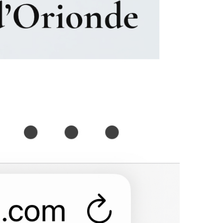
Compostelle – Étape 20 –
Flamarens – Le Romieu
Compostelle – Étape 21 – Le
Romieu – Laressingle
Compostelle – Étape 22 –
Laressingle – Eauze
Compostelle – Étape 23 –
Eauze – Lanne Soubiran
Compostelle – Étape 24 –
Lanne Soubiran – Aire sur
l’Adour