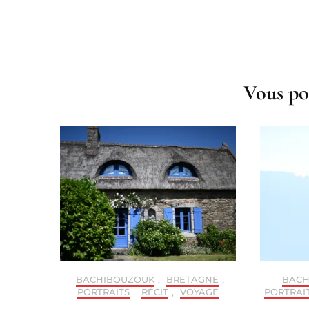
Post
Navigation
Vous po
BACHIBOUZOUK
,
BRETAGNE
,
BACH
PORTRAITS
,
RÉCIT
,
VOYAGE
PORTRAI