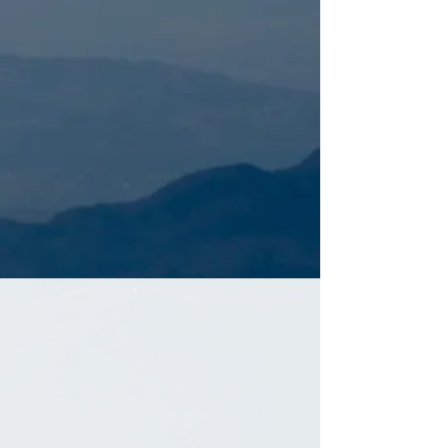
Limogne en Quercy – Le
Gascou
Compostelle – Étape 15 – L
Gascou – Cahors
Compostelle – Étape 16 –
Cahors – Montculq
Compostelle – Étape 17 –
Montculq – Parry
Compostelle – Étape 18 –
Parry – Moissac
Compostelle – Étape 19 –
Moissac – Flamarens