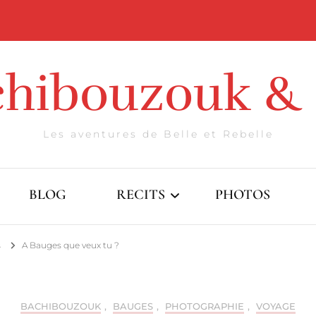
chibouzouk & 
Les aventures de Belle et Rebelle
BLOG
RECITS
PHOTOS
s
A Bauges que veux tu ?
Introversion
Compostelophanes
BACHIBOUZOUK
,
BAUGES
,
PHOTOGRAPHIE
,
VOYAGE