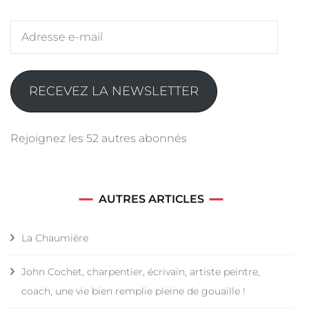
Adresse
e-
mail
RECEVEZ LA NEWSLETTER
Rejoignez les 52 autres abonnés
AUTRES ARTICLES
La Chaumière
John Cochet, charpentier, écrivain, artiste peintre,
coach, une vie bien remplie pleine de gouaille !