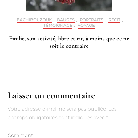
BACHIBOUZOUK
,
BAUGES
,
PORTRAITS
,
RÉCIT
,
TÉMOIGNAGE
,
VOYAGE
Emilie, son activité, libre et rit, à moins que ce ne
soit le contraire
Laisser un commentaire
Votre adresse e-mail ne sera pas publiée.
Alternative:
Les
champs obligatoires sont indiqués avec
*
Comment