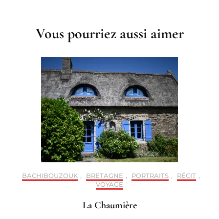
Post
Navigation
Vous pourriez aussi aimer
BACHIBOUZOUK
,
BRETAGNE
,
PORTRAITS
,
RÉCIT
,
VOYAGE
La Chaumière