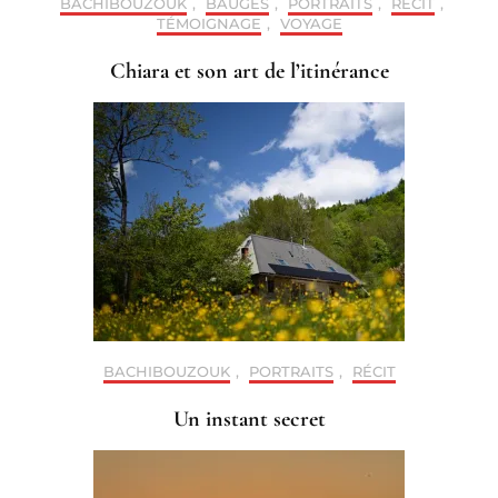
BACHIBOUZOUK
,
BAUGES
,
PORTRAITS
,
RÉCIT
,
TÉMOIGNAGE
,
VOYAGE
Chiara et son art de l’itinérance
BACHIBOUZOUK
,
PORTRAITS
,
RÉCIT
Un instant secret