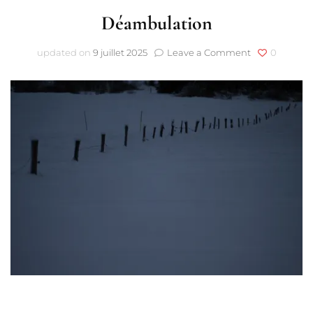
Déambulation
on
updated on
9 juillet 2025
Leave a Comment
0
Déambulatio