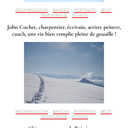
BACHIBOUZOUK
,
BAUGES
,
PORTRAITS
,
RÉCIT
,
TÉMOIGNAGE
,
VOYAGE
John Cochet, charpentier, écrivain, artiste peintre,
coach, une vie bien remplie pleine de gouaille !
BACHIBOUZOUK
,
BAUGES
,
PORTRAITS
,
RÉCIT
,
TÉMOIGNAGE
,
VOYAGE