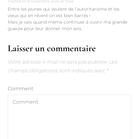
Posted on
8 novembre 2025 at 19:46
Entre les jeunes qui veulent de l’autoritarisme et les
vieux qui en rêvent on est bien barrés !
Mais je vais quand même continuer à ouvrir ma grande
gueule pour leur donner mon avis.
Laisser un commentaire
Votre adresse e-mail ne sera pas publiée.
Alternative:
Les
champs obligatoires sont indiqués avec
*
Comment