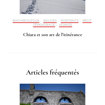
BACHIBOUZOUK
,
BAUGES
,
PORTRAITS
,
RÉCIT
,
TÉMOIGNAGE
,
VOYAGE
Chiara et son art de l’itinérance
Articles fréquentés