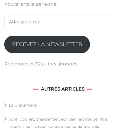
nouvel article par e-mail.
Adresse
e-
mail
RECEVEZ LA NEWSLETTER
Rejoignez les 52 autres abonnés
AUTRES ARTICLES
La Chaumière
John Cochet, charpentier, écrivain, artiste peintre,
coach, une vie bien remplie pleine de gouaille !