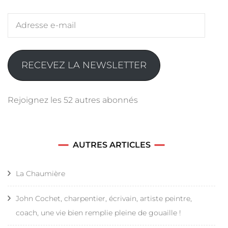
Adresse
e-
mail
RECEVEZ LA NEWSLETTER
Rejoignez les 52 autres abonnés
AUTRES ARTICLES
La Chaumière
John Cochet, charpentier, écrivain, artiste peintre,
coach, une vie bien remplie pleine de gouaille !