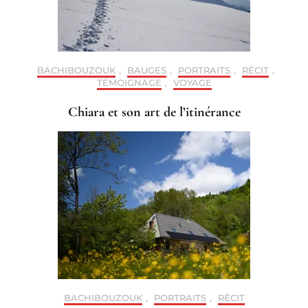
BACHIBOUZOUK
,
BAUGES
,
PORTRAITS
,
RÉCIT
,
TÉMOIGNAGE
,
VOYAGE
Chiara et son art de l’itinérance
BACHIBOUZOUK
,
PORTRAITS
,
RÉCIT