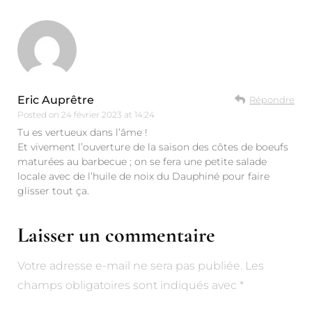
Eric Auprêtre
Répondre
Posted on
24 février 2023 at 14:24
Tu es vertueux dans l’âme !
Et vivement l’ouverture de la saison des côtes de boeufs
maturées au barbecue ; on se fera une petite salade
locale avec de l’huile de noix du Dauphiné pour faire
glisser tout ça.
Laisser un commentaire
Votre adresse e-mail ne sera pas publiée.
Alternative:
Les
champs obligatoires sont indiqués avec
*