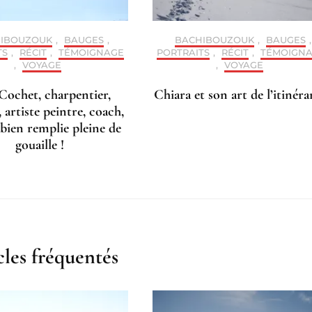
IBOUZOUK
,
BAUGES
,
BACHIBOUZOUK
,
BAUGES
,
TS
,
RÉCIT
,
TÉMOIGNAGE
PORTRAITS
,
RÉCIT
,
TÉMOIGN
,
VOYAGE
,
VOYAGE
Cochet, charpentier,
Chiara et son art de l’itinér
, artiste peintre, coach,
 bien remplie pleine de
gouaille !
cles fréquentés