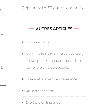
Limogne en Quercy – Le
Rejoignez les 52 autres abonnés
à
Gascou
Compostelle – Étape 15 – L
AUTRES ARTICLES
Gascou – Cahors
un
La Chaumière
Compostelle – Étape 16 –
Cahors – Montculq
John Cochet, charpentier, écrivain,
artiste peintre, coach, une vie bien
Compostelle – Étape 17 –
rler
remplie pleine de gouaille !
Montculq – Parry
Chiara et son art de l’itinérance
Compostelle – Étape 18 –
Parry – Moissac
Un instant secret
Compostelle – Étape 19 –
Elle était en instance
Moissac – Flamarens