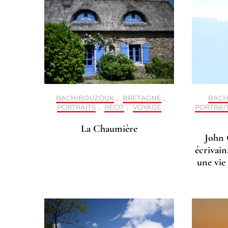
BACHIBOUZOUK
,
BRETAGNE
,
BACH
PORTRAITS
,
RÉCIT
,
VOYAGE
PORTRAI
La Chaumière
John 
écrivain
une vie