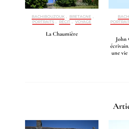
BACHIBOUZOUK
,
BRETAGNE
,
BACH
PORTRAITS
,
RÉCIT
,
VOYAGE
PORTRAI
La Chaumière
John 
écrivain
une vie
Arti