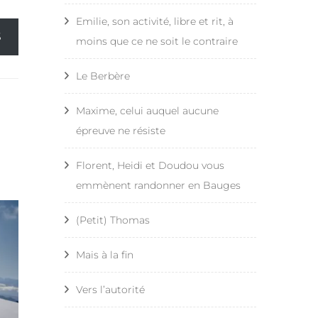
Emilie, son activité, libre et rit, à
Compostelle – Étape 20 –
S
moins que ce ne soit le contraire
Flamarens – Le Romieu
Le Berbère
Compostelle – Étape 21 – Le
Romieu – Laressingle
Maxime, celui auquel aucune
épreuve ne résiste
Compostelle – Étape 22 –
Laressingle – Eauze
Florent, Heidi et Doudou vous
emmènent randonner en Bauges
Compostelle – Étape 23 –
Eauze – Lanne Soubiran
(Petit) Thomas
Compostelle – Étape 24 –
Mais à la fin
Lanne Soubiran – Aire sur
l’Adour
Vers l’autorité