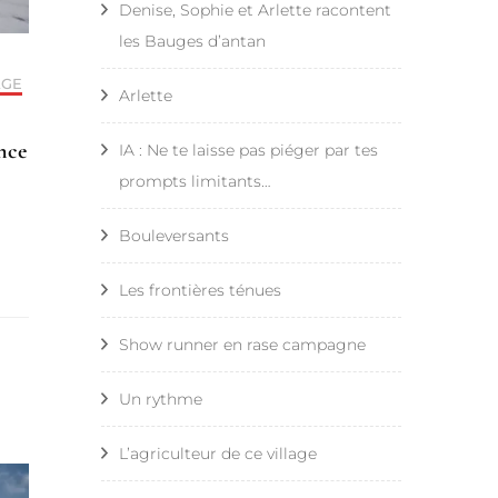
Compostelle – Étape 25 –
Denise, Sophie et Arlette racontent
Aire sur l’Adour – Pimbo
les Bauges d’antan
AGE
Arlette
ance
IA : Ne te laisse pas piéger par tes
prompts limitants…
Bouleversants
Les frontières ténues
Show runner en rase campagne
Un rythme
L’agriculteur de ce village