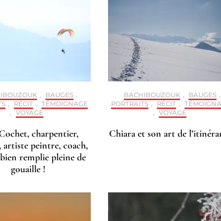
IBOUZOUK
,
BAUGES
,
BACHIBOUZOUK
,
BAUGES
,
TS
,
RÉCIT
,
TÉMOIGNAGE
PORTRAITS
,
RÉCIT
,
TÉMOIGN
,
VOYAGE
,
VOYAGE
Cochet, charpentier,
Chiara et son art de l’itinér
, artiste peintre, coach,
 bien remplie pleine de
gouaille !