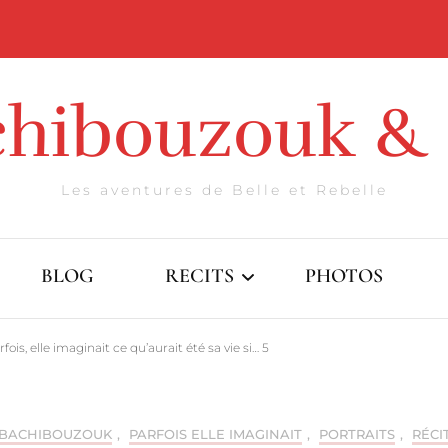
chibouzouk & 
Les aventures de Belle et Rebelle
BLOG
RECITS
PHOTOS
rfois, elle imaginait ce qu’aurait été sa vie si… 5
Introversion
Compostelophanes
BACHIBOUZOUK
,
PARFOIS ELLE IMAGINAIT
,
PORTRAITS
,
RÉCI