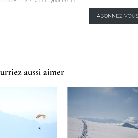
he latest posts sent to your email.
ABONNEZ-VOU
urriez aussi aimer