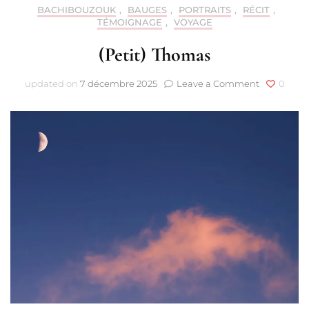
BACHIBOUZOUK
,
BAUGES
,
PORTRAITS
,
RÉCIT
,
TÉMOIGNAGE
,
VOYAGE
(Petit) Thomas
on
updated on
7 décembre 2025
Leave a Comment
0
(Petit)
Thomas