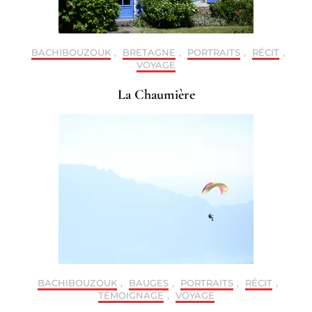
BACHIBOUZOUK
,
BRETAGNE
,
PORTRAITS
,
RÉCIT
,
VOYAGE
La Chaumière
BACHIBOUZOUK
,
BAUGES
,
PORTRAITS
,
RÉCIT
,
TÉMOIGNAGE
,
VOYAGE