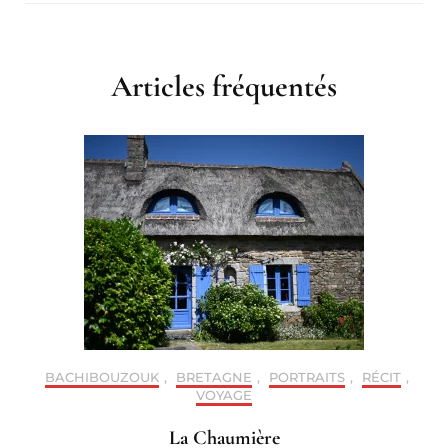
Articles fréquentés
BACHIBOUZOUK
,
BRETAGNE
,
PORTRAITS
,
RÉCIT
,
VOYAGE
La Chaumière