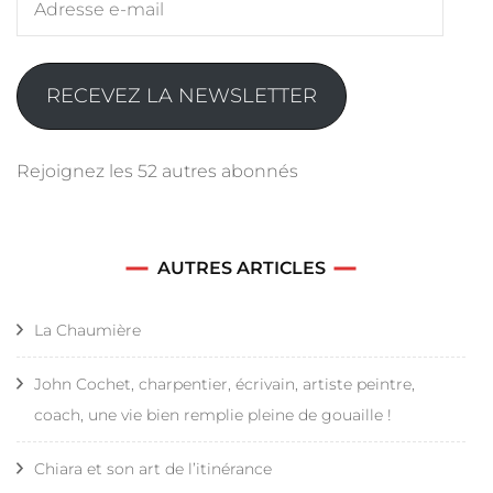
e-
mail
RECEVEZ LA NEWSLETTER
Rejoignez les 52 autres abonnés
AUTRES ARTICLES
La Chaumière
John Cochet, charpentier, écrivain, artiste peintre,
coach, une vie bien remplie pleine de gouaille !
Chiara et son art de l’itinérance