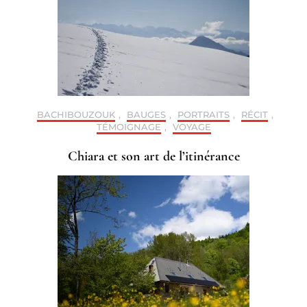
BACHIBOUZOUK
,
BAUGES
,
PORTRAITS
,
RÉCIT
,
TÉMOIGNAGE
,
VOYAGE
Chiara et son art de l’itinérance