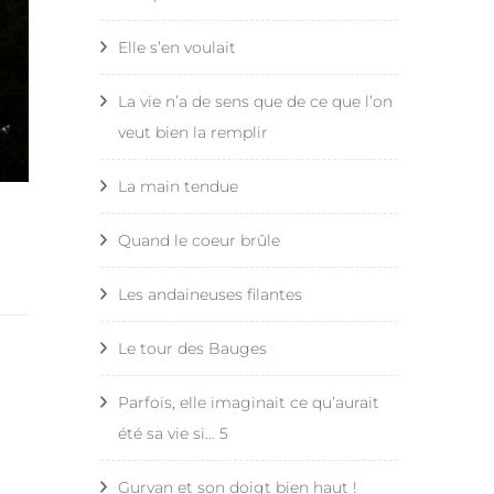
Compostelle – Étape 25 –
Aire sur l’Adour – Pimbo
Elle s’en voulait
La vie n’a de sens que de ce que l’on
veut bien la remplir
La main tendue
Quand le coeur brûle
Les andaineuses filantes
Le tour des Bauges
Parfois, elle imaginait ce qu’aurait
été sa vie si… 5
Gurvan et son doigt bien haut !