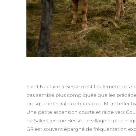
Saint Nectaire à Besse n’est finalement pas si 
pas semblé plus compliquée que les précédent
presque intégral du château de Murol effecti
Une petite ascension courte et raide vers C
de Salers jusque Besse. Le village le plus mig
GR est souvent épargné de fréquentation exces