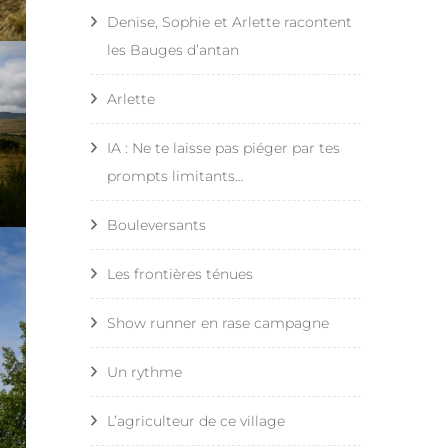
Denise, Sophie et Arlette racontent
Limogne en Quercy – Le
les Bauges d’antan
Gascou
Arlette
Compostelle – Étape 15 – L
Gascou – Cahors
IA : Ne te laisse pas piéger par tes
prompts limitants…
Compostelle – Étape 16 –
Cahors – Montculq
Bouleversants
Compostelle – Étape 17 –
Les frontières ténues
Montculq – Parry
Show runner en rase campagne
Compostelle – Étape 18 –
Parry – Moissac
Un rythme
Compostelle – Étape 19 –
L’agriculteur de ce village
Moissac – Flamarens