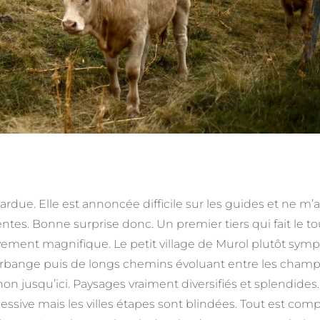
ardue. Elle est annoncée difficile sur les guides et ne m’a
es. Bonne surprise donc. Un premier tiers qui fait le to
vement magnifique. Le petit village de Murol plutôt symp
ourbange puis de longs chemins évoluant entre les cham
non jusqu’ici. Paysages vraiment diversifiés et splendides.
sive mais les villes étapes sont blindées. Tout est comp