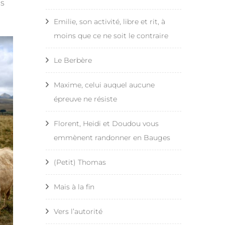
es
Pouldreuzic – Saint
Compostelle – Étape 9 –
Emilie, son activité, libre et rit, à
Guénolé
Gonilhac – Conques
moins que ce ne soit le contraire
Bretagne – Gr34 – Etape 12 :
Compostelle – Étape 10 –
Le Berbère
Saint Guénolé – Lesconil
Conques – Decazeville
Maxime, celui auquel aucune
Bretagne – Gr34 – Etape 13 :
Compostelle – Étape 11 –
épreuve ne résiste
Lesconil – Bénodet
Decazeville – Saint Félix
Florent, Heidi et Doudou vous
Bretagne – Gr34 – Etape 14 
Compostelle – Étape 12 –
emmènent randonner en Bauges
Bénodet – Concarneau
Saint Félix – Gréalou
(Petit) Thomas
Bretagne – Gr34 – Etape 15 
Compostelle – Étape 13 –
Concarneau – La Pointe de
Cajarc – Limogne en
Mais à la fin
Trévignon
Quercy
Vers l’autorité
Compostelle – Étape 14 –