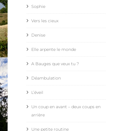
Sophie
Compostelle – Étape 20 –
Flamarens – Le Romieu
Vers les cieux
Compostelle – Étape 21 – Le
Denise
Romieu – Laressingle
Elle arpente le monde
Compostelle – Étape 22 –
A Bauges que veux tu ?
Laressingle – Eauze
Déambulation
Compostelle – Étape 23 –
Eauze – Lanne Soubiran
L’éveil
Compostelle – Étape 24 –
Un coup en avant – deux coups en
Lanne Soubiran – Aire sur
arrière
l’Adour
Une petite routine