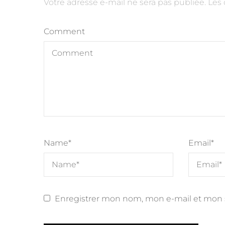
Votre adresse e-mail ne sera pas publiée.
Alternative:
Les 
Comment
Name
*
Email
*
Enregistrer mon nom, mon e-mail et mon 