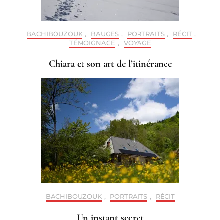
BACHIBOUZOUK
,
BAUGES
,
PORTRAITS
,
RÉCIT
,
TÉMOIGNAGE
,
VOYAGE
Chiara et son art de l’itinérance
BACHIBOUZOUK
,
PORTRAITS
,
RÉCIT
Un instant secret