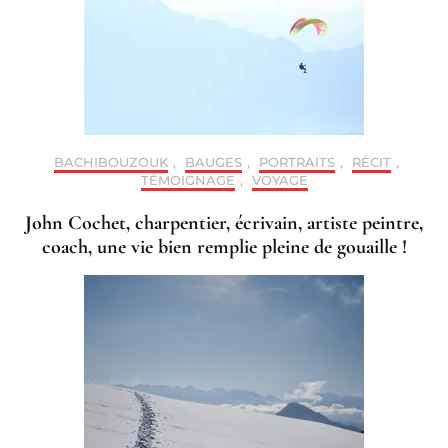
BACHIBOUZOUK
,
BAUGES
,
PORTRAITS
,
RÉCIT
,
TÉMOIGNAGE
,
VOYAGE
John Cochet, charpentier, écrivain, artiste peintre,
coach, une vie bien remplie pleine de gouaille !