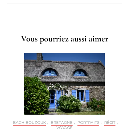
Post
Navigation
Vous pourriez aussi aimer
BACHIBOUZOUK
,
BRETAGNE
,
PORTRAITS
,
RÉCIT
,
VOYAGE