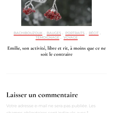
BACHIBOUZOUK
,
BAUGES
,
PORTRAITS
,
RÉCIT
,
TÉMOIGNAGE
,
VOYAGE
Emilie, son activité, libre et rit, à moins que ce ne
soit le contraire
Laisser un commentaire
Votre adresse e-mail ne sera pas publiée.
Alternative:
Les
champs obligatoires sont indiqués avec
*