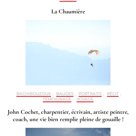
La Chaumière
BACHIBOUZOUK
,
BAUGES
,
PORTRAITS
,
RÉCIT
,
TÉMOIGNAGE
,
VOYAGE
John Cochet, charpentier, écrivain, artiste peintre,
coach, une vie bien remplie pleine de gouaille !