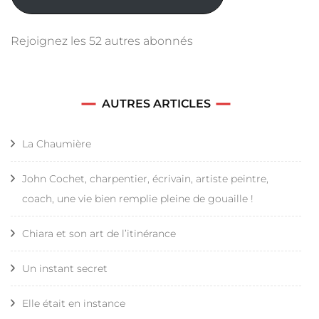
Rejoignez les 52 autres abonnés
AUTRES ARTICLES
La Chaumière
John Cochet, charpentier, écrivain, artiste peintre,
coach, une vie bien remplie pleine de gouaille !
Chiara et son art de l’itinérance
Un instant secret
Elle était en instance